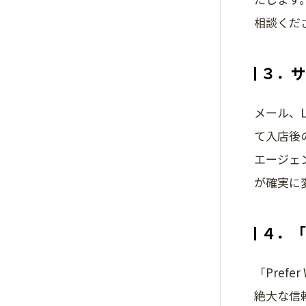
相談くだ
３．サ
メール、
て入店後
エージェ
が確実に
４．「
「Pre
絶大な信