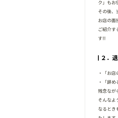
ク」もお
その後、
お店の面
ご紹介す
す!!
２．退
・「お店
・「辞め
残念なが
そんなよ
なるとき
たします