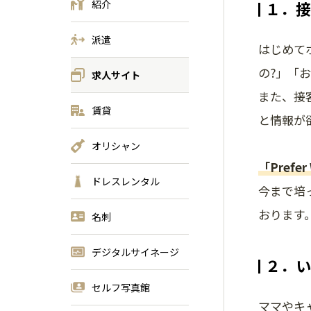
紹介
１．接
派遣
はじめて
の?」「
求人サイト
また、接
賃貸
と情報が
オリシャン
「Pref
ドレスレンタル
今まで培
おります
名刺
デジタルサイネージ
２．い
セルフ写真館
ママやキ