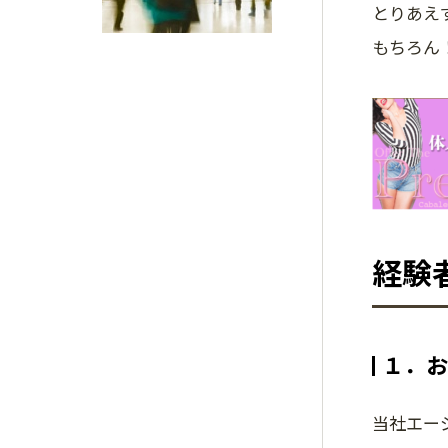
とりあえ
もちろん
経験
１．お
当社エー