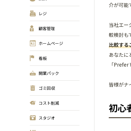
介が可能
レジ
当社エー
顧客管理
較検討も
ホームページ
比較する
あなたに
看板
「Prefe
開業パック
皆様がナイ
ゴミ回収
コスト削減
初心
スタジオ