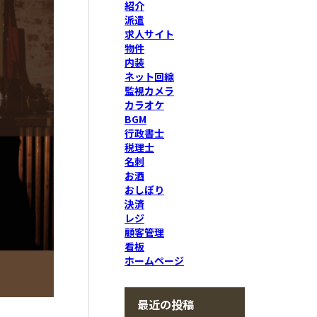
紹介
派遣
求人サイト
物件
内装
ネット回線
監視カメラ
カラオケ
BGM
行政書士
税理士
名刺
お酒
おしぼり
決済
レジ
顧客管理
看板
ホームページ
最近の投稿