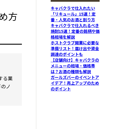
キャバクラで仕入れたい
め方
「リキュール」15選！定
番・人気のお酒と割り方
キャバクラで仕入れるべき
焼酎15選！定番の銘柄や価
格相場を解説
ホストクラブ開業に必要な
準備リスト！届け出や資金
調達のポイントも
【店舗向け】キャバクラの
メニューの相場・価格帯
は？お酒の種類も解説
ガールズバーのイベントア
する業
イデア！売上アップのため
びのノ
のポイント