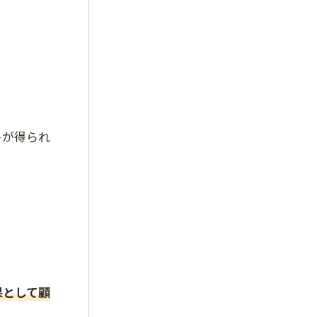
。
トが得られ
果として顧